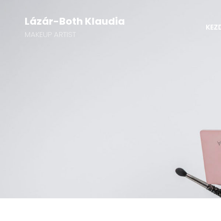
Lázár-Both Klaudia
KEZ
MAKEUP ARTIST